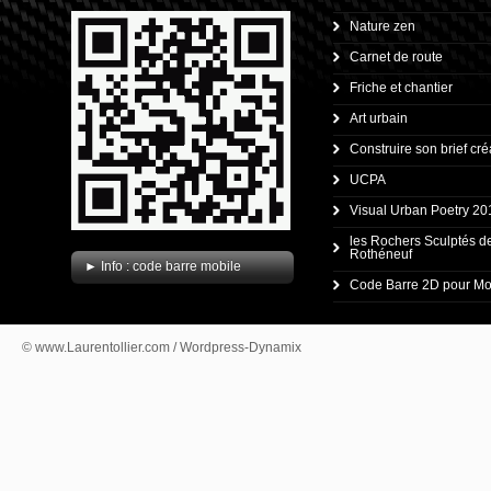
Nature zen
Carnet de route
Friche et chantier
Art urbain
Construire son brief créa
UCPA
Visual Urban Poetry 20
.
les Rochers Sculptés d
Rothéneuf
► Info : code barre mobile
Code Barre 2D pour Mo
© www.Laurentollier.com / Wordpress-Dynamix