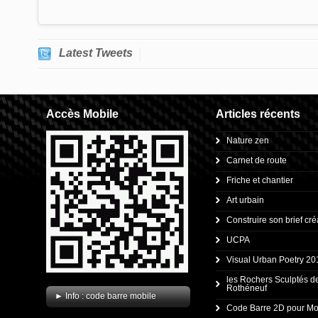
Latest Tweets
Accès Mobile
Articles récents
Nature zen
Carnet de route
Friche et chantier
Art urbain
Construire son brief créa
UCPA
Visual Urban Poetry 20
.
les Rochers Sculptés d
Rothéneuf
► Info : code barre mobile
Code Barre 2D pour Mo