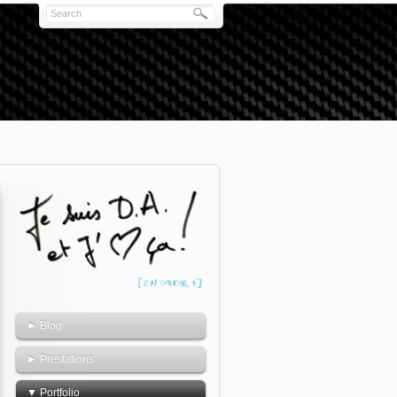
► Blog
► Prestations
▼ Portfolio