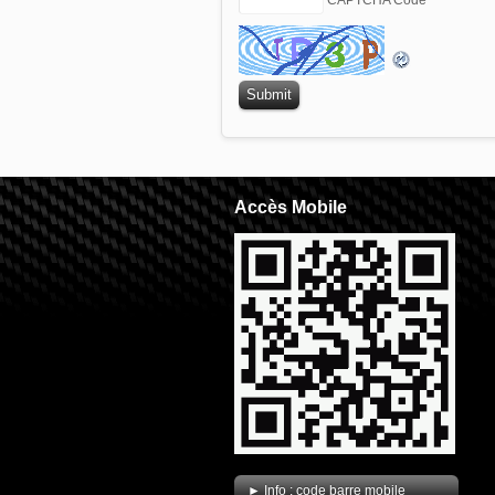
Accès Mobile
.
► Info : code barre mobile