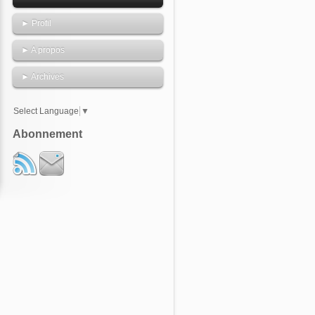
► Profil
► A propos
► Archives
Select Language
▼
Abonnement