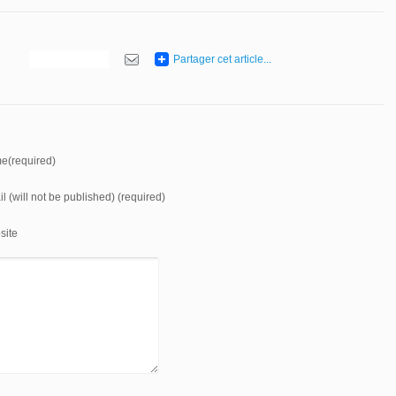
Partager cet article...
e(required)
l (will not be published) (required)
site