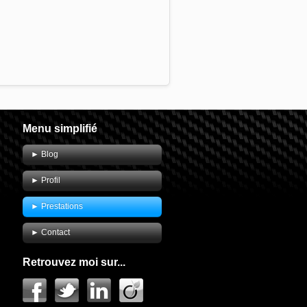
Menu simplifié
► Blog
► Profil
► Prestations
► Contact
.
Retrouvez moi sur...