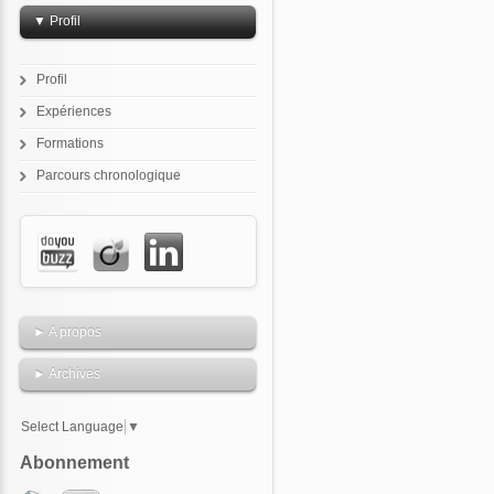
▼ Profil
Profil
Expériences
Formations
Parcours chronologique
► A propos
► Archives
Select Language
▼
Abonnement