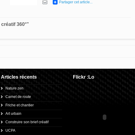
Partager cet article...
réatif 360°”
Articles récents
Flickr :Lo
Nature zen
Carnet de route
Friche et chantier
Art urbain
Construire son brief créatif
UCPA