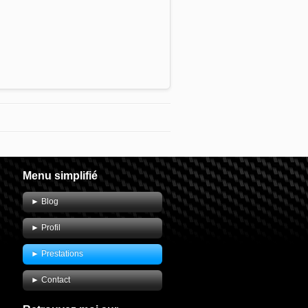
Menu simplifié
► Blog
► Profil
► Prestations
► Contact
.