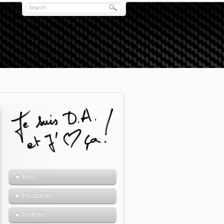
► Blog
► Prestations
► Portfolio