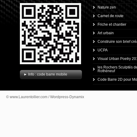
Nature zen
Carnet de route
Friche et chantier
Art urbain
Construire son brief créa
UCPA
Visual Urban Poetry 20
.
les Rochers Sculptés d
Rothéneuf
► Info : code barre mobile
Code Barre 2D pour Mo
© www.Laurentollier.com / Wordpress-Dynamix